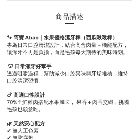
商品描述
🐾 阿寶 Abao｜水果優格潔牙棒（西瓜啾啾棒）
專為日常口腔清潔設計，結合高含肉量＋機能配方，
讓潔牙不再是負擔，而是毛孩每天期待的美味時刻。
🦷 日常潔牙好幫手
透過咀嚼過程，幫助減少口腔異味與牙垢堆積，維持
口腔清潔習慣。
🍗 高適口性設計
70%↑鮮雞肉搭配水果風味， 果香＋肉香交織，挑嘴
毛孩也願意吃。
🌿 天然安心配方
✔ 無人工色素
✔ 無防腐劑