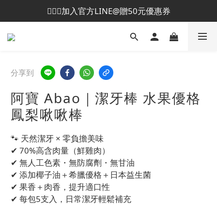
💁🏻‍♀️加入官方LINE@贈50元優惠券
😎加入會員即贈50元購物金
😎加入會員即贈50元購物金
分享到
阿寶 Abao｜潔牙棒 水果優格
鳳梨啾啾棒
🐾 天然潔牙 × 零負擔美味
✔ 70%高含肉量（鮮雞肉）
✔ 無人工色素・無防腐劑・無甘油
✔ 添加椰子油＋希臘優格＋日本益生菌
✔ 果香＋肉香，提升適口性
✔ 每包5支入，日常潔牙輕鬆補充