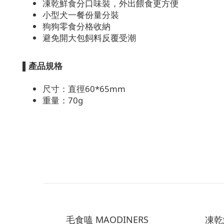
凍乾鮮食分口味裝，外出餵食更方便
小型犬一餐份量分裝
狗狗零食分格收納
避免開大包飼料反覆受潮
▌
產品規格
尺寸：直徑60*65mm
重量：70g
毛食嗑 MAODINERS
凍乾鮮