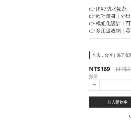
👉 IPX7防水氣
👉 輕巧隨身｜外
👉 模組化設計｜
👉 多用途收納｜
全店，台灣｜滿千免
NT$2
NT$169
數量
加入購物車