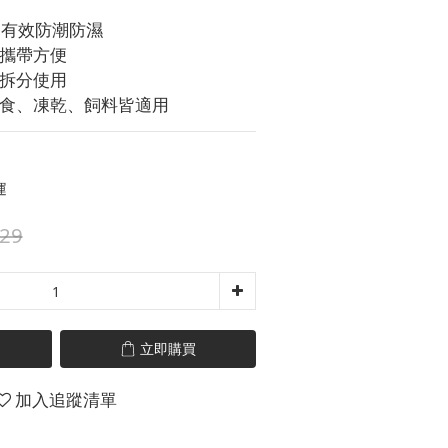
密｜有效防潮防濕
出攜帶方便
可拆分使用
零食、凍乾、飼料皆適用
運
29
立即購買
加入追蹤清單