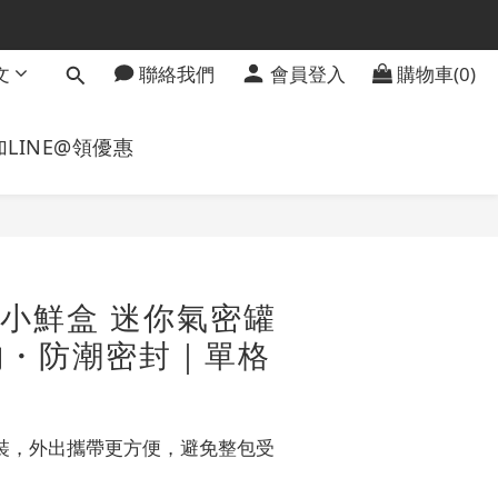
文
聯絡我們
會員登入
購物車(0)
加LINE@領優惠
立即購買
N 小鮮盒 迷你氣密罐
納・防潮密封｜單格
裝，外出攜帶更方便，避免整包受