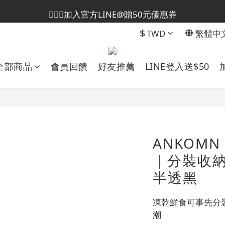
💁🏻‍♀️加入官方LINE@贈50元優惠券
😎加入會員即贈50元購物金
$
TWD
繁體中
😎加入會員即贈50元購物金
全部商品
會員回饋
好友推薦
LINE登入送$50
ANKOM
｜分裝收
半透黑
凍乾鮮食可事先分
潮