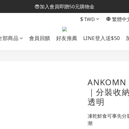
😎加入會員即贈50元購物金
😎加入會員即贈50元購物金
$
TWD
繁體中
🤩全館消費滿千免運(台灣)
💁🏻‍♀️加入官方LINE@贈50元優惠券
全部商品
會員回饋
好友推薦
LINE登入送$50
😎加入會員即贈50元購物金
ANKOM
｜分裝收
透明
凍乾鮮食可事先分
潮