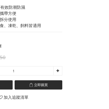
密｜有效防潮防濕
出攜帶方便
可拆分使用
零食、凍乾、飼料皆適用
運
50
立即購買
加入追蹤清單