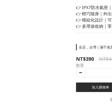
👉 IPX7防水氣
👉 輕巧隨身｜外
👉 模組化設計｜
👉 多用途收納｜
全店，台灣｜滿千免
NT$4
NT$390
數量
加入購物車