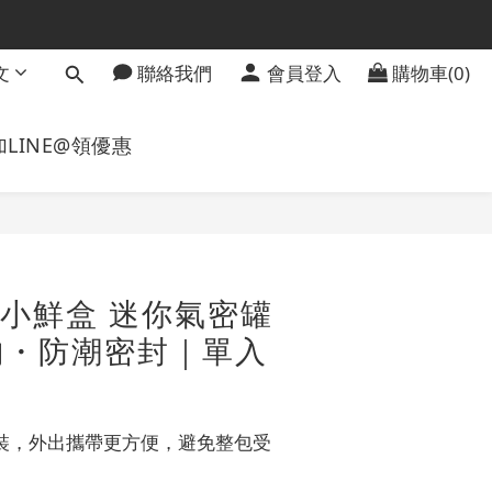
文
聯絡我們
會員登入
購物車(0)
加LINE@領優惠
立即購買
N 小鮮盒 迷你氣密罐
納・防潮密封｜單入
裝，外出攜帶更方便，避免整包受