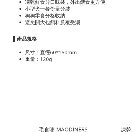
凍乾鮮食分口味裝，外出餵食更方便
小型犬一餐份量分裝
狗狗零食分格收納
避免開大包飼料反覆受潮
▌
產品規格
尺寸：直徑60*150mm
重量：120g
毛食嗑 MAODINERS
凍乾鮮