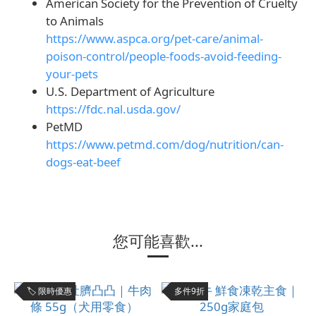
American Society for the Prevention of Cruelty
to Animals
https://www.aspca.org/pet-care/animal-
poison-control/people-foods-avoid-feeding-
your-pets
U.S. Department of Agriculture
https://fdc.nal.usda.gov/
PetMD
https://www.petmd.com/dog/nutrition/can-
dogs-eat-beef
您可能喜歡...
🏷️ 限時優惠
多件9折