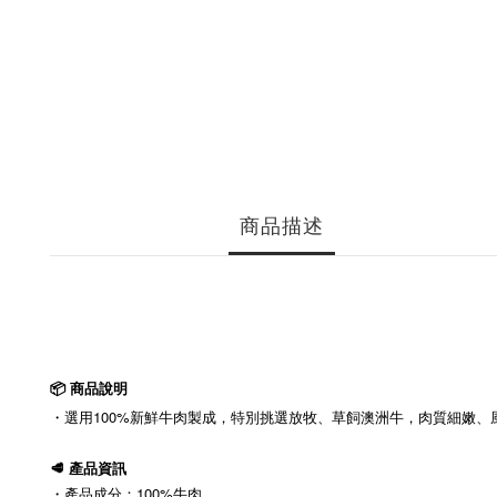
商品描述
📦 商品說明
・選用100%新鮮牛肉製成，特別挑選放牧、草飼澳洲牛，肉質細嫩、
🥩 產品資訊
・產品成分：100%牛肉