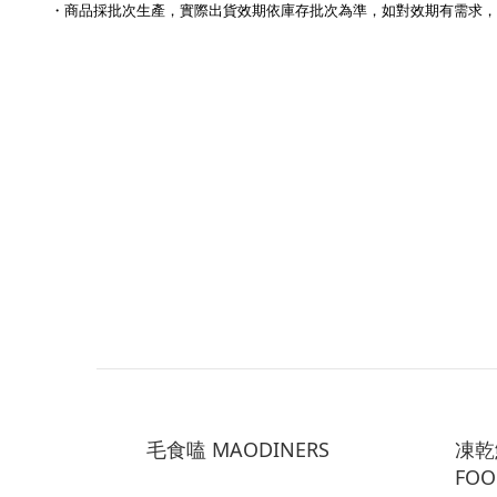
・商品採批次生產，實際出貨效期依庫存批次為準，如對效期有需求，請先
毛食嗑 MAODINERS
凍乾鮮
FOO