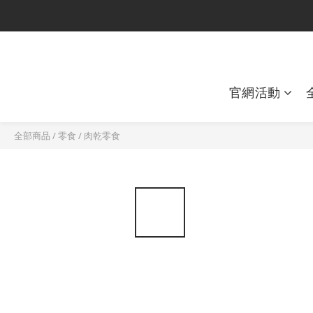
官網活動
全部商品
/
零食
/
肉乾零食