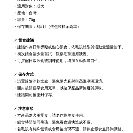
・
適用對象：成犬
・
產地：台灣
・
容量：70g
・保存期限：8個月（依包裝標示為準）
📌
餵食建議
・
建議作為日常獎勵或點心餵食，依毛孩體型與活動量適量給予。
・
初次餵食請少量嘗試，觀察毛孩適應狀況。
・
可搭配日常飲食或訓練使用，增加互動與適口性。
📌
保存方式
・
請置於陰涼乾燥處，避免陽光直射與高溫潮濕環境。
・
開封後請儘早食用完畢，以確保產品新鮮度與風味。
・
建議開封後密封保存。
📌
注意事項
・
本產品為犬用零食，請勿作為主食使用。
・
餵食時請陪同毛孩，避免吞食過快造成不適。
・
若毛孩有特殊體質或食用後出現不適，請停止餵食並諮詢獸醫。