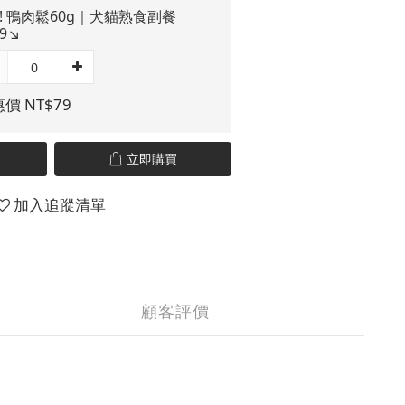
T! 鴨肉鬆60g｜犬貓熟食副餐
9↘︎
價 NT$79
立即購買
加入追蹤清單
顧客評價