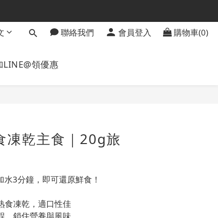
文
聯絡我們
會員登入
購物車(0)
加LINE@領優惠
立即購買
食凍乾主食｜20g旅
加水3分鐘，即可還原鮮食！
經熟食凍乾，適口性佳
製程，鎖住營養與風味