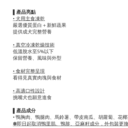
▌產品亮點
• 犬用主食凍乾
嚴選優質蛋白＋新鮮蔬果
提供成犬完整營養
• 真空冷凍乾燥技術
低溫脫水至5%以下
保留營養、風味與外型
• 食材完整呈現
看得見真實肉塊與食材
• 高適口性設計
挑嘴犬也願意進食
▌產品成分
• 鴨胸肉、鴨腿肉、馬鈴薯、帶皮南瓜、胡蘿蔔、花
✽即日起取消鴨里肌、鴨胗、亞麻籽成分，外包裝更