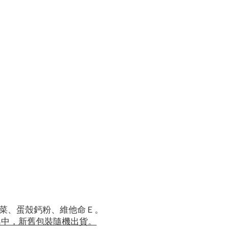
椰菜、蛋殼鈣粉、維他命Ｅ。
換中，新舊包裝隨機出貨。