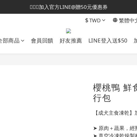
💁🏻‍♀️加入官方LINE@贈50元優惠券
😎加入會員即贈50元購物金
$
TWD
繁體中
😎加入會員即贈50元購物金
全部商品
會員回饋
好友推薦
LINE登入送$50
櫻桃鴨 鮮
行包
【成犬主食凍乾】
➤ 原肉＋蔬果，
➤ 真空冷凍乾燥