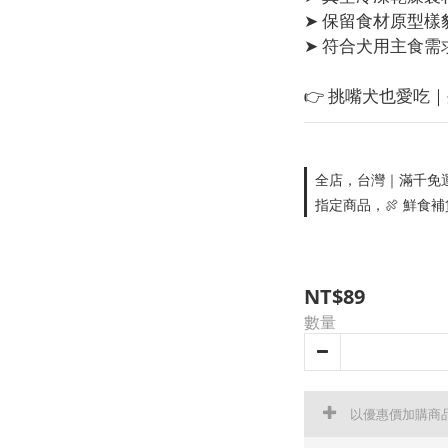
➤ 保留食材原型
➤ 符合犬用主食
👉 挑嘴犬也愛吃
全店，台灣｜滿千免
指定商品，🍖 鮮食
NT$89
數量
以優惠價加購商