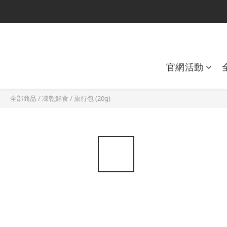
官網活動
全部商品
/
凍乾鮮食
/
旅行包 (20g)