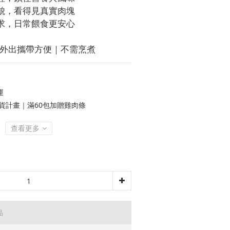
樣貌，看得見真實肉塊
需求，日常餵食更安心
｜外出攜帶方便｜不需烹煮
運
補貨計畫｜滿60包加贈雞肉條
查看更多
品