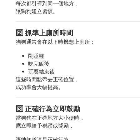
每次都引導到同一個地方，
讓狗狗建立習慣。
2️⃣ 抓準上廁所時間
狗狗通常會在以下時機想上廁所：
剛睡醒
吃完飯後
玩耍結束後
這些時間點帶去正確位置，
成功率會大幅提高。
3️⃣ 正確行為立即鼓勵
當狗狗在正確地方大小便時，
應立即給予稱讚或獎勵，
讓牠知道這是正確行為。