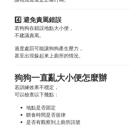
4️⃣ 避免責罵錯誤
若狗狗在錯誤地點大小便，
不建議責罵。
過度處罰可能讓狗狗產生壓力，
甚至出現躲起來上廁所的情況。
狗狗一直亂大小便怎麼辦
若訓練效果不穩定，
可以檢查以下幾點：
地點是否固定
餵食時間是否規律
是否有觀察到上廁所訊號