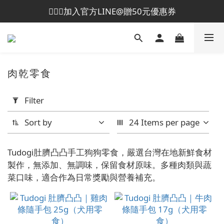
💁🏻‍♀️加入官方LINE@贈50元優惠券
😎加入會員即贈50元購物金
😎加入會員即贈50元購物金
肉乾零食
Apply
Filter
Filter
(0/20)
Sort by
24 Items per page
Brand
Tudogi肚臍凸凸手工狗狗零食，嚴選台灣在地新鮮食材
製作，無添加、無調味，保留食材原味。多種肉類與蔬
Tudogi
菜口味，適合作為日常獎勵與營養補充。
肚臍凸
凸 (8)
Tudogi