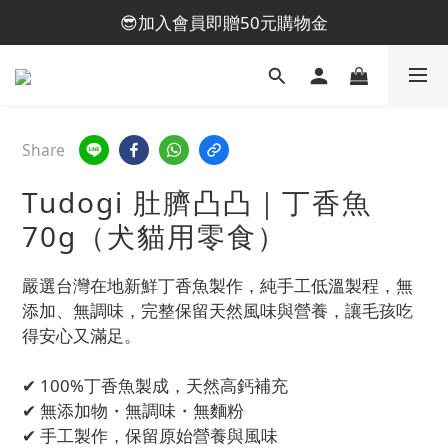
😎加入會員即贈50元購物金
😎加入會員即贈50元購物金
🤩全館消費滿千免運(台灣)
💁🏻‍♀️加入官方LINE@贈50元優惠券
Share
😎加入會員即贈50元購物金
Tudogi 肚臍凸凸｜丁香魚
70g（犬貓用零食）
嚴選台灣在地新鮮丁香魚製作，純手工低溫製程，無
添加、無調味，完整保留天然風味與營養，讓毛孩吃
得安心又滿足。
✔ 100%丁香魚製成，天然高鈣補充
✔ 無添加物・無調味・無麵粉
✔ 手工製作，保留原始營養與風味