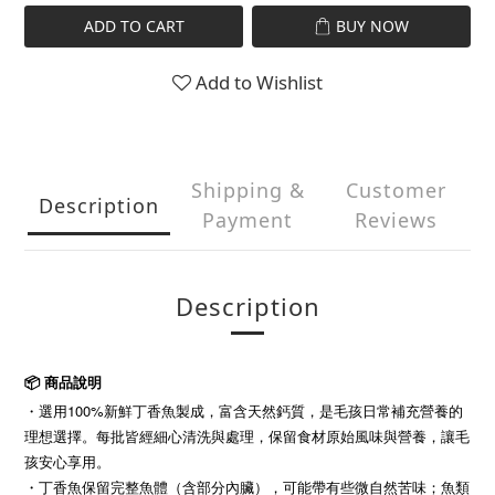
ADD TO CART
BUY NOW
Add to Wishlist
Shipping &
Customer
Description
Payment
Reviews
Description
📦 商品說明
・
選用100%新鮮丁香魚製成，富含天然鈣質，是毛孩日常補充營養的
理想選擇。每批皆經細心清洗與處理，保留食材原始風味與營養，讓毛
孩安心享用。
・
丁香魚保留完整魚體（含部分內臟），可能帶有些微自然苦味；魚類