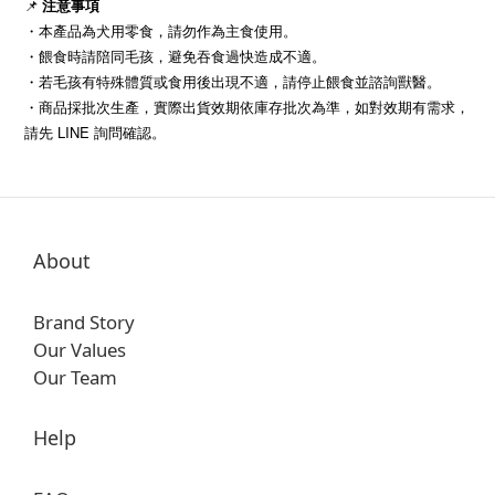
📌
注意事項
・
本產品為犬用零食，請勿作為主食使用。
・
餵食時請陪同毛孩，避免吞食過快造成不適。
・
若毛孩有特殊體質或食用後出現不適，請停止餵食並諮詢獸醫。
・商品採批次生產，實際出貨效期依庫存批次為準，如對效期有需求，
請先 LINE 詢問確認。
About
Brand Story
Our Values
Our Team
Help