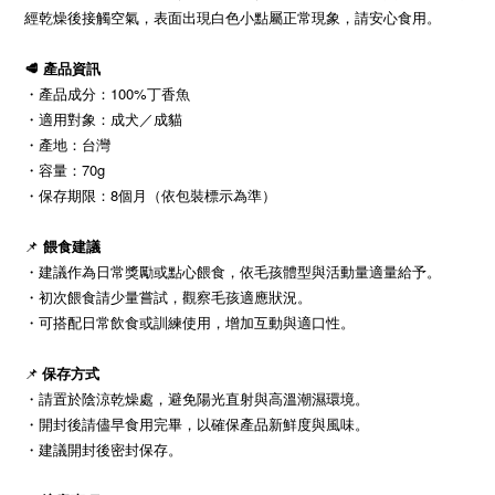
經乾燥後接觸空氣，表面出現白色小點屬正常現象，請安心食用。
🥩 產品資訊
・產品成分：100%丁香魚
・
適用對象：成犬／成貓
・
產地：台灣
・
容量：70g
・保存期限：8個月（依包裝標示為準）
📌
餵食建議
・
建議作為日常獎勵或點心餵食，依毛孩體型與活動量適量給予。
・
初次餵食請少量嘗試，觀察毛孩適應狀況。
・
可搭配日常飲食或訓練使用，增加互動與適口性。
📌
保存方式
・
請置於陰涼乾燥處，避免陽光直射與高溫潮濕環境。
・
開封後請儘早食用完畢，以確保產品新鮮度與風味。
・
建議開封後密封保存。