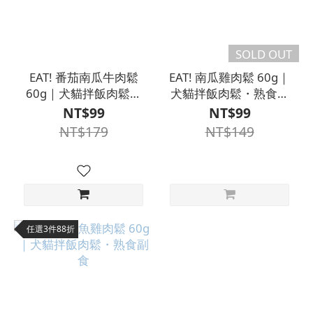
SOLD OUT
EAT! 番茄南瓜牛肉鬆
EAT! 南瓜雞肉鬆 60g｜
60g｜犬貓拌飯肉鬆・
犬貓拌飯肉鬆・熟食副
熟食副食
食
NT$99
NT$99
NT$179
NT$149
任選3件88折