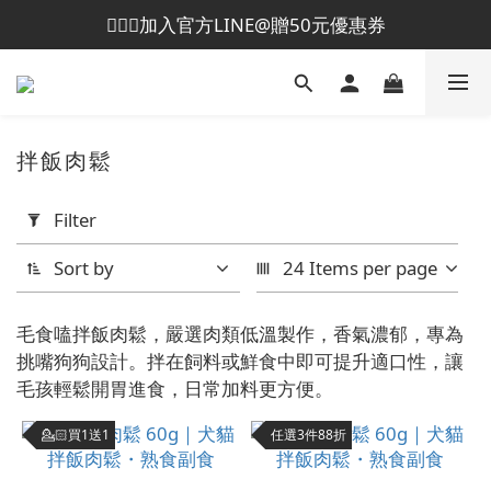
💁🏻‍♀️加入官方LINE@贈50元優惠券
😎加入會員即贈50元購物金
😎加入會員即贈50元購物金
拌飯肉鬆
Apply
Filter
Filter
(0/20)
Sort by
24 Items per page
Brand
毛食嗑拌飯肉鬆，嚴選肉類低溫製作，香氣濃郁，專為
挑嘴狗狗設計。拌在飼料或鮮食中即可提升適口性，讓
毛食嗑
毛孩輕鬆開胃進食，日常加料更方便。
Maodiners
(7)
💁🏻買1送1
任選3件88折