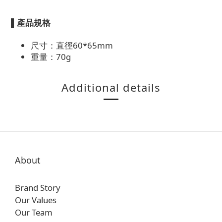
▌
產品規格
尺寸：直徑60*65mm
重量：70g
Additional details
About
Brand Story
Our Values
Our Team