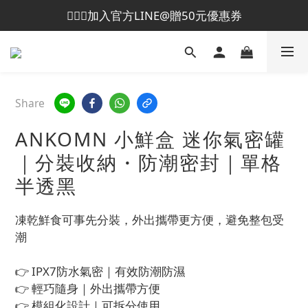
💁🏻‍♀️加入官方LINE@贈50元優惠券
😎加入會員即贈50元購物金
😎加入會員即贈50元購物金
Share
ANKOMN 小鮮盒 迷你氣密罐
｜分裝收納・防潮密封｜單格
半透黑
凍乾鮮食可事先分裝，外出攜帶更方便，避免整包受
潮
👉 IPX7防水氣密｜有效防潮防濕
👉 輕巧隨身｜外出攜帶方便
👉 模組化設計｜可拆分使用