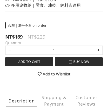
👉 多用途收納｜零食、凍乾、飼料皆適用
台灣｜滿千免運 on order
NT$229
NT$169
Quantity
ADD TO CART
BUY NOW
Add to Wishlist
Shipping &
Customer
Description
Payment
Reviews